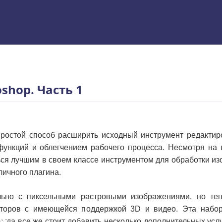
 Excel
shop. Часть 1
ростой способ расширить исходный инструмент редакти
ункций и облегчением рабочего процесса. Несмотря на
ся лучшим в своем классе инструментом для обработки из
личного плагина.
льно с пиксельными растровыми изображениями, но теп
кторов с имеющейся поддержкой 3D и видео. Эта набо
ям
гда все же стоит добавить несколько дополнительных усл