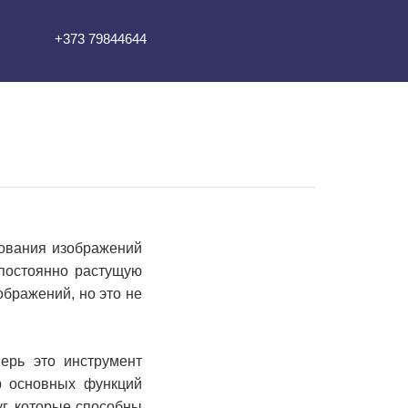
+373 79844644
рования изображений
 постоянно растущую
ображений, но это не
ерь это инструмент
р основных функций
уг, которые способны