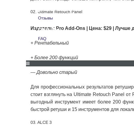
Для компаний
02. Ultimate Retouch Panel
Отзывы
Издатель: Pro Add-Ons | Цена: $29 | Лучш
Отзывы
FAQ
+ Рентабельный
FAQ
+ Более 200 функций
— Довольно старый
СКИДКИ И АКЦИИ
ДЛЯ КОМПАНИЙ
ОТЗЫВЫ
Для профессиональных результатов ретушир
стоит взглянуть на Ultimate Retouch Panel от
выгодный инструмент имеет более 200 функц
быстрой ретуши и 15 инструментов для локал
03. ALCE 3