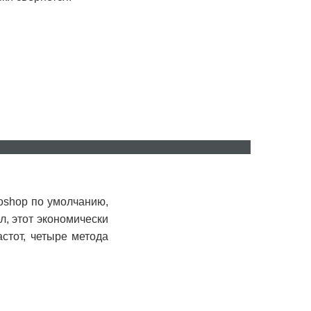
ru
ro
oshop по умолчанию,
ел, этот экономически
стот, четыре метода