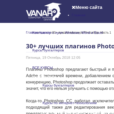
Меню сайта
Главная
Главная
Компьютер с нуля: Windows, Word и Excel
Главная
Новости
30+ лучших плагинов Photoshop. Часть 1
Компьютер с нуля: Windows, Word и
30+ лучших плагинов Photo
Курсы бухгалтеров
Пятница, 19 Октябрь 2018 12:05
Курсы бухгалтеров
ВСЕ КУРСЫ
Плагины Photoshop предлагают быстрый и п
Adobe с экономией времени, добавлением ф
ВСЕ КУРСЫ
конкуренцию, Photoshop продолжает оставать
Курсы бухгалтеров
значит, что его нельзя улучшить с помощью от
Курсы бухгалтеров
Когда-то Photoshop CC работал исключите
Курсы по интернет-технологиям
подходящий также для редактирования ве
Курсы по интернет-технологи
предлагает мощный ряд возможностей, но ино