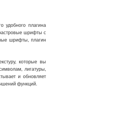
о удобного плагина
 растровые шрифты с
рные шрифты, плагин
екстуру, которые вы
символам, лигатуры,
атывает и обновляет
учшений функций.