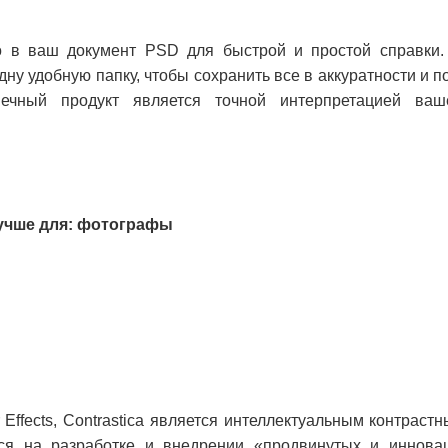
о в ваш документ PSD для быстрой и простой справки.
дну удобную папку, чтобы сохранить все в аккуратности и п
онечный продукт является точной интерпретацией ва
| Лучше для: фотографы
 Effects, Contrastica является интеллектуальным контрастн
яся на разработке и внедрении «продвинутых и иннова