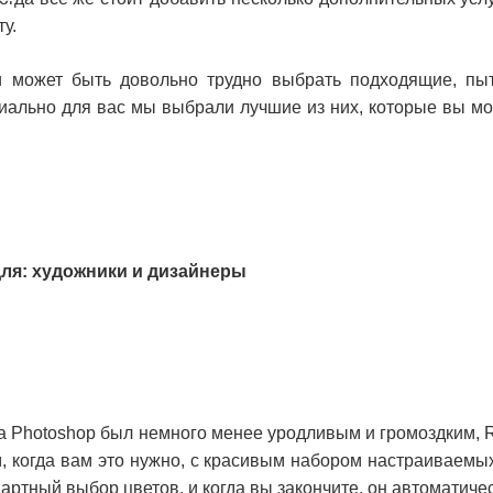
у.
и может быть довольно трудно выбрать подходящие, пыт
иально для вас мы выбрали лучшие из них, которые вы мож
в
ям
 для: художники и дизайнеры
та Photoshop был немного менее уродливым и громоздким, R
м, когда вам это нужно, с красивым набором настраиваемы
артный выбор цветов, и когда вы закончите, он автоматичес