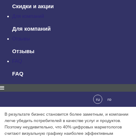
еще хуже, посетителю требуется всего 50 микросекунд, чтобы
Скидки и акции
изучить и создать представление о визуальной
привлекательности вашего сайта. Это означает, что при
Для компаний
отсутствии убедительной визуальной графики, ваш бизнес не
имеет никаких шансов в этом соревновании с беспощадной
Для компаний
конкуренцией. Но не только это: тип графики, которую вы
используете, отражает вашу визуальную идентичность, и
Отзывы
потребители часто приравнивают их к ценностям вашей
Отзывы
компании.
FAQ
В целом, графический дизайн влияет на способность
потребителей использовать ваш продукт или веб-сайт. При
FAQ
эффективном использовании визуальная графика улучшает
узнаваемость бренда и повышает эффективность маркетинга.
Но прежде всего, хорошая графика создает
профессиональный внешний вид, который повышает доверие,
ru
ro
доброжелательность и лояльность.
В результате бизнес становится более заметным, и компании
легче убедить потребителей в качестве услуг и продуктов.
Поэтому неудивительно, что 40% цифровых маркетологов
считают визуальную графику наиболее эффективным