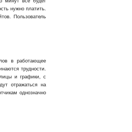
о минут все будет
сть нужно платить.
йтов. Пользователь
елов в работающее
инаются трудности.
блицы и графики, с
дут отражаться на
отчикам однозначно