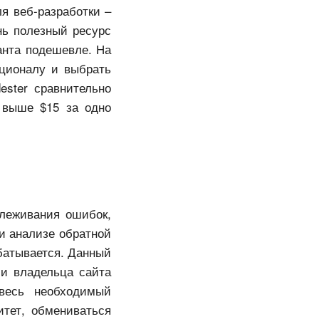
ля веб-разработки –
нь полезный ресурс
ианта подешевле. На
кционалу и выбрать
ester сравнительно
 выше $15 за одно
леживания ошибок,
и анализе обратной
батывается. Данный
ли владельца сайта
весь необходимый
итет, обмениваться