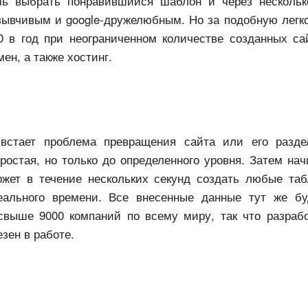
шь выбрать понравившийся шаблон и через нескольк
зывчивым и google-дружелюбным. Но за подобную легко
 в год при неограниченном количестве созданных са
ен, а также хостинг.
 встает проблема превращения сайта или его разд
ростая, но только до определенного уровня. Затем нач
ожет в течение нескольких секунд создать любые та
льного времени. Все внесенные данные тут же бу
свыше 9000 компаний по всему миру, так что разраб
езен в работе.