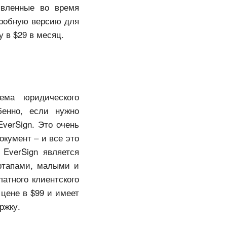
явленные во время
пробную версию для
 в $29 в месяц.
ема юридического
бенно, если нужно
verSign. Это очень
окумент – и все это
EverSign является
ртапами, малыми и
атного клиентского
 цене в $99 и имеет
ржку.