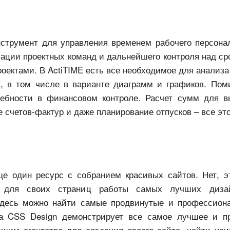
струмент для управления временем рабочего персона
ации проектных команд и дальнейшего контроля над ср
роектами. В ActiTIME есть все необходимое для анализ
в, в том числе в варианте диаграмм и графиков. Пом
ребности в финансовом контроле. Расчет сумм для в
 счетов-фактур и даже планирование отпусков – все это 
ще один ресурс с собранием красивых сайтов. Нет, 
ет для своих страниц работы самых лучших дизай
Здесь можно найти самые продвинутые и профессион
а CSS Design демонстрирует все самое лучшее и пр
щим агентство для создания своего сайта, найти на