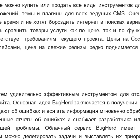
де можно купить или продать все виды инструментов д
ложений, темы и плагины для всех ведущих CMS. Оче
е время и не хотят бороздить интернет в поисках вар
ть сравнить товары услуги как по цене, так и по фун
етствует требованиям текущего проекта. Цены на Cod
лейсами, цена на свежие релизы редко поднимается
 тем удивительно эффективным инструментом для отс
йта. Основная идея BugHerd заключается в получении 
щают об ошибках и вся эта информация мгновенно обра
енные отчеты об ошибках и снабжает разработчика и
шей проблемы. Облачный сервис BugHerd имеет 
м можно делегировать задачи и выставлять их приор