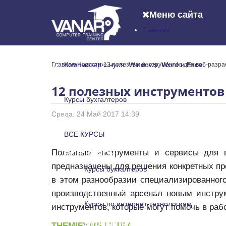
Меню сайта
Главная
Главная
Компьютер с нуля: Windows, Word и Excel
Главная
Новости
12 полезных инструментов для веб-разра
Компьютер с нуля: Windows, Word и
12 полезных инструментов
Курсы бухгалтеров
Среда, 24 Май 2017 14:39
Курсы бухгалтеров
ВСЕ КУРСЫ
Полезные инструменты и сервисы для в
ВСЕ КУРСЫ
предназначены для решения конкретных пр
Курсы бухгалтеров
в этом разнообразии специализированного
Курсы бухгалтеров
производственный арсенал новым инстру
инструментов, которые могут помочь в ра
Курсы по интернет-технологиям
Курсы по интернет-технологи
THEMIFY.ME ULTRA