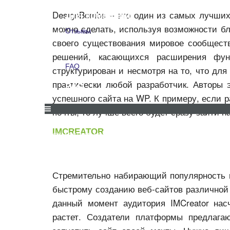
DesignBombs – это один из самых лучших
Для компаний
можно сделать, используя возможности бл
Отзывы
своего существования мировое сообщест
Отзывы
решений, касающихся расширения фун
FAQ
структурирован и несмотря на то, что для
практически любой разработчик. Авторы 
FAQ
успешного сайта на WP. К примеру, если р
почты, то лучше всего будет сразу зайти 
IMCREATOR
СКИДКИ И АКЦИИ
ДЛЯ КОМПАНИЙ
ОТЗЫВЫ
Стремительно набирающий популярность 
быстрому созданию веб-сайтов различной т
данный момент аудитория IMCreator нас
растет. Создатели платформы предлага