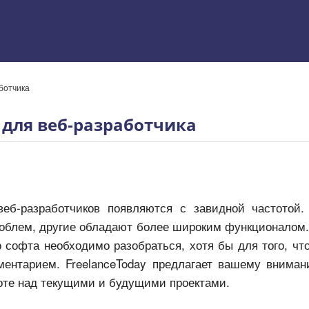
ботчика
 Excel
 для веб-разработчика
еб-разработчиков появляются с завидной частотой.
облем, другие обладают более широким функционалом. 
 софта необходимо разобраться, хотя бы для того, чт
ментарием. FreelanceToday предлагает вашему внима
боте над текущими и будущими проектами.
ям