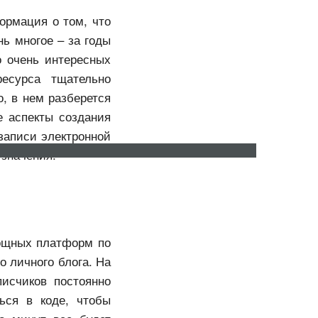
ормация о том, что
ь многое – за годы
о очень интересных
есурса тщательно
о, в нем разберется
е аспекты создания
 записи электронной
 значения.
ru
ro
мощных платформ по
о личного блога. На
исчиков постоянно
ься в коде, чтобы