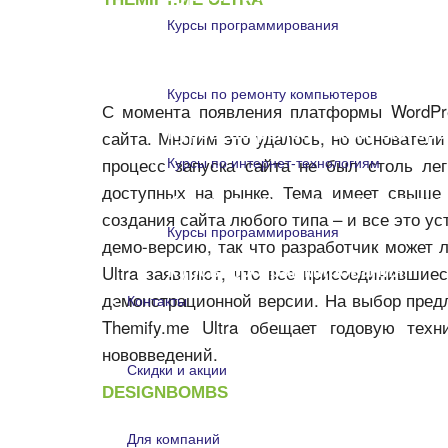
Курсы программирования
Курсы программирования
Курсы по ремонту компьютеров
С момента появления платформы WordPre
Курсы по ремонту компьютеро
сайта. Многим это удалось, но основатели
процесс запуска сайта не был столь ле
Курсы по интернет-технологиям
доступных на рынке. Тема имеет свыше 
Курсы по интернет-технологи
создания сайта любого типа – и все это у
Курсы программирования
демо-версию, так что разработчик может 
Ultra заявляют, что все присоединившие
Курсы программирования
демонстрационной версии. На выбор пред
Контакты
Themify.me Ultra обещает годовую тех
Контакты
нововведений.
Скидки и акции
DESIGNBOMBS
Скидки и акции
Для компаний