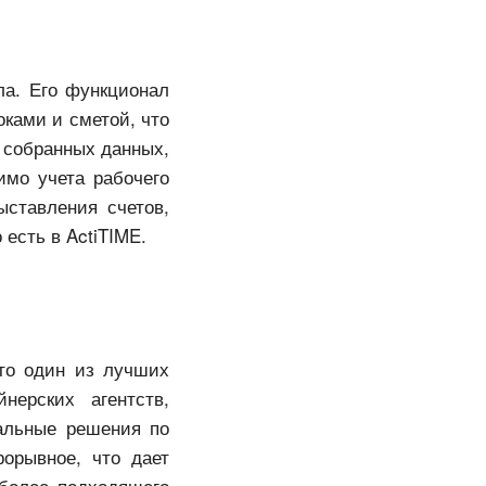
ла. Его функционал
оками и сметой, что
а собранных данных,
имо учета рабочего
ыставления счетов,
есть в ActiTIME.
это один из лучших
нерских агентств,
альные решения по
орывное, что дает
иболее подходящего