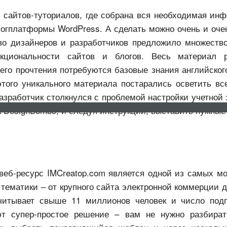
 сайтов-туториалов, где собрана вся необходимая инф
огплатформы WordPress. А сделать можно очень и очен
во дизайнеров и разработчиков предложило множеств
кциональности сайтов и блогов. Весь материал р
 его прочтения потребуются базовые знания английског
этого уникального материала постарались осветить вс
азработчик столкнулся с проблемой настройки учетной
на DesignBombs, и следуя инструкции, выставить нужные
НОВОСТИ
КОНТАКТЫ
FAQ
веб-ресурс IMCreatop.com является одной из самых 
ематики – от крупного сайта электронной коммерции д
читывает свыше 11 миллионов человек и число подп
ют супер-простое решение – вам не нужно разбират