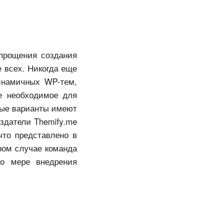
прощения создания
е всех. Никогда еще
инамичных WP-тем,
е необходимое для
нные варианты имеют
здатели Themify.me
что представлено в
ром случае команда
по мере внедрения