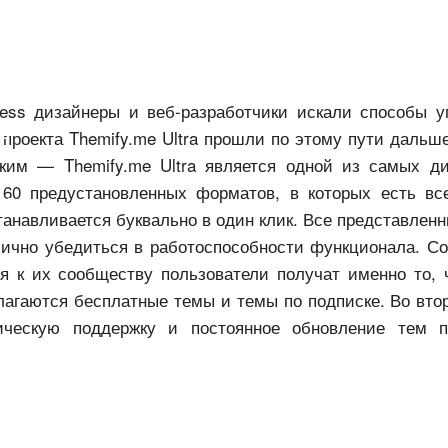
ss дизайнеры и веб-разработчики искали способы у
в
 проекта Themify.me Ultra прошли по этому пути дальш
гким — Themify.me Ultra является одной из самых д
60 предустановленных форматов, в которых есть вс
ям
станавливается буквально в один клик. Все представле
лично убедиться в работоспособности функционала. Со
ся к их сообществу пользователи получат именно то, 
лагаются бесплатные темы и темы по подписке. Во вто
ническую поддержку и постоянное обновление тем 