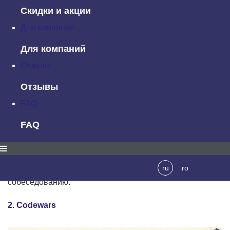
Скидки и акции
Для компаний
Beginner — Intermediate
Для компаний
Отзывы
Coderbyte предлагает 200+ соревновательных задач,
которые вы можете решать в онлайн-редакторе,
Отзывы
используя 10 различных языков программирования.
FAQ
Вы сможете ознакомиться с официальными
решениями для некоторых задач, а также найти более
FAQ
800 тысяч пользовательских решений. Coderbyte
рекомендован
командами
многих известных
образовательных курсов по программированию
ru
ro
благодаря коллекции задач, полезных для подготовки к
собеседованию.
2. Codewars