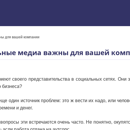
жны для вашей компании
 Excel
льные медиа важны для вашей ком
имеют своего представительства в социальных сетях. Они 
о бизнеса?
ще один источник проблем: это ж вести их надо, или челов
ремени и денег.
вопросы эти встречаются очень часто. Не понятно, окупятс
ям
 если работа отдана на аутсорс.