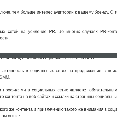
ключе, тем больше интерес аудитории к вашему бренду. С 
ных сетей на усиление PR. Во многих случаях PR-конт
ости.
 неверной) о влиянии социальных сетей на SEO.
НОВОСТИ
КОНТАКТЫ
FAQ
 активность в социальных сетях на продвижение в поис
 SMM.
и профилями в социальных сетях является обязательным
о контента на веб-сайтах и ссылки на страницы социальн
кого же контента и привлечению такого же внимания в социа
ном рынке.