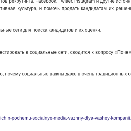
ов рекрутинга. Facebook, Twitter, Instagram и другие исто
ративная культура, и помочь продать кандидатам их решен
ные сети для поиска кандидатов и их оценки.
естировать в социальные сети, сводится к вопросу «Поче
то, почему социальные важны даже в очень традиционных о
-prichin-pochemu-socialnye-media-vazhny-dlya-vashey-kompanii