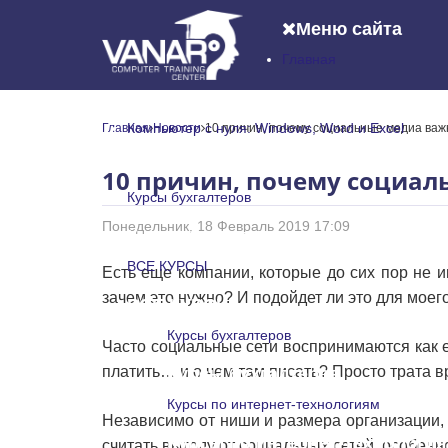
Меню сайта
Главная
Главная
Компьютер с нуля: Windows, Word и Excel
Главная
Новости
10 причин, почему социальные медиа ва
Компьютер с нуля: Windows, Word и
10 причин, почему социа
Курсы бухгалтеров
Понедельник, 18 Февраль 2019 17:09
Курсы бухгалтеров
ВСЕ КУРСЫ
Есть еще компании, которые до сих пор не 
зачем это нужно? И подойдет ли это для моег
ВСЕ КУРСЫ
Курсы бухгалтеров
Часто социальные сети воспринимаются как е
платить… и о чем там писать? Просто трата в
Курсы бухгалтеров
Курсы по интернет-технологиям
Независимо от ниши и размера организации, 
Курсы по интернет-технологи
считать выгоду от социальных сетей, особенно