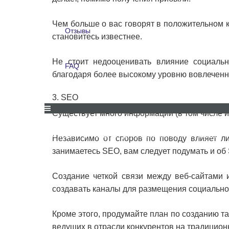
Для компаний
Чем больше о вас говорят в положительном 
Отзывы
становитесь известнее.
Отзывы
Не стоит недооценивать влияние социаль
FAQ
благодаря более высокому уровню вовлеченн
FAQ
3. SEO
Существует много информации (в том числе и
СКИДКИ И АКЦИИ
ДЛЯ КОМПАНИЙ
ОТЗЫВЫ
Независимо от споров по поводу влияет ли
занимаетесь SEO, вам следует подумать и об
Создание четкой связи между веб-сайтами 
создавать каналы для размещения социальног
Кроме этого, продумайте план по созданию та
ведущих в отрасли конкурентов на традицион