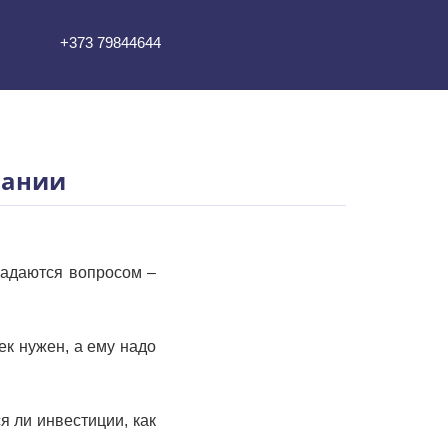
+373 79844644
пании
задаются вопросом –
ек нужен, а ему надо
я ли инвестиции, как