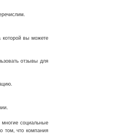
еречислим.
а которой вы можете
льзовать отзывы для
ацию.
ии.
ь многие социальные
о том, что компания