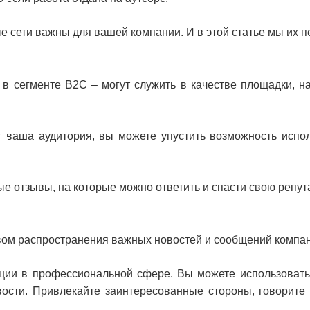
е сети важны для вашей компании. И в этой статье мы их п
в сегменте B2C – могут служить в качестве площадки, н
в
ет ваша аудитория, вы можете упустить возможность испо
ям
ые отзывы, на которые можно ответить и спасти свою репут
вом распространения важных новостей и сообщений компан
кации в профессиональной сфере. Вы можете использоват
ости. Привлекайте заинтересованные стороны, говорите 