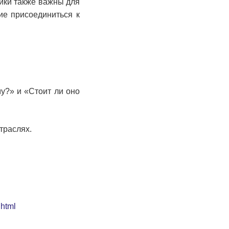
чники также важны для
ие присоединиться к
му?» и «Стоит ли оно
траслях.
.html