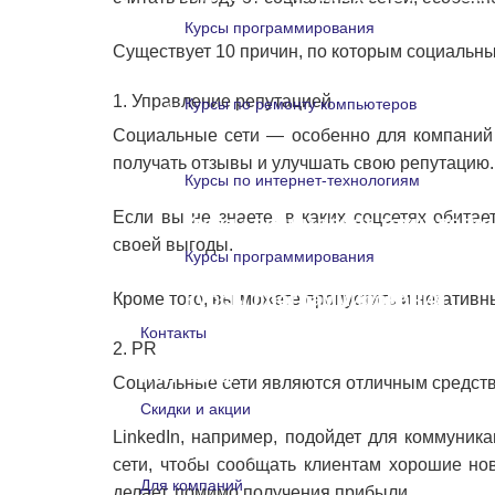
Курсы программирования
Существует 10 причин, по которым социальны
Курсы программирования
1. Управление репутацией
Курсы по ремонту компьютеров
Социальные сети — особенно для компаний 
Курсы по ремонту компьютеро
получать отзывы и улучшать свою репутацию.
Курсы по интернет-технологиям
Если вы не знаете, в каких соцсетях обита
Курсы по интернет-технологи
своей выгоды.
Курсы программирования
Курсы программирования
Кроме того, вы можете пропустить и негативн
Контакты
2. PR
Контакты
Социальные сети являются отличным средст
Скидки и акции
LinkedIn, например, подойдет для коммуни
Скидки и акции
сети, чтобы сообщать клиентам хорошие нов
Для компаний
делает, помимо получения прибыли.