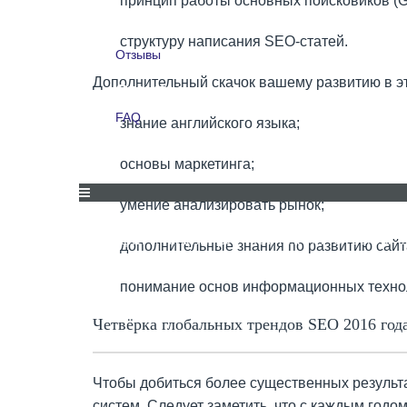
принцип работы основных поисковиков (Goo
Для компаний
структуру написания SEO-статей.
Отзывы
Дополнительный скачок вашему развитию в э
Отзывы
FAQ
знание английского языка;
FAQ
основы маркетинга;
умение анализировать рынок;
СКИДКИ И АКЦИИ
ДЛЯ КОМПАНИЙ
ОТЗЫВЫ
дополнительные знания по развитию сайт
понимание основ информационных техно
Четвёрка глобальных трендов SEO 2016 год
Чтобы добиться более существенных результ
систем. Следует заметить, что с каждым годо