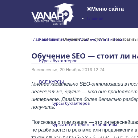
Меню сайта
Главная
Главная
Компьютер с нуля: Windows, Word и Excel
Главная
Новости
Обучение SEO — стоит ли на это тратить
Компьютер с нуля: Windows, Word и
Обучение SEO — стоит ли н
Курсы бухгалтеров
Воскресенье, 20 Ноябрь 2016 12:24
Курсы бухгалтеров
ВСЕ КУРСЫ
Мнение касательно SEO-оптимизации в посл
неактуально, другие — что оно продолжае
ВСЕ КУРСЫ
интернете. Давайте более детально разбере
Курсы бухгалтеров
получить.
Курсы бухгалтеров
Поисковая оптимизация — это интереснейшая 
Курсы по интернет-технологиям
не разбирается в рекламе или продвижении в 
Курсы по интернет-технологи
таком случае потребуется больше, однако, ес