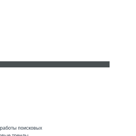
ru
ro
 работы поисковых
новые тренды.