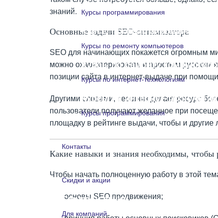
знаний.
Курсы программирования
Курсы программирования
Основные задачи SEO-оптимизатора
Курсы по ремонту компьютеров
SEO для начинающих покажется огромным мир
Курсы по ремонту компьютеро
можно охарактеризовать и простым русским я
позиции сайта в интернет-выдаче при помощи
Курсы по интернет-технологиям
Курсы по интернет-технологи
Другими словами, сеошник делает ресурс боле
пользователи получают желанное при посещен
Курсы программирования
площадку в рейтинге выдачи, чтобы и другие 
Курсы программирования
Контакты
Какие навыки и знания необходимы, чтобы
Контакты
Чтобы начать полноценную работу в этой тема
Скидки и акции
основы SEO продвижения;
Скидки и акции
Для компаний