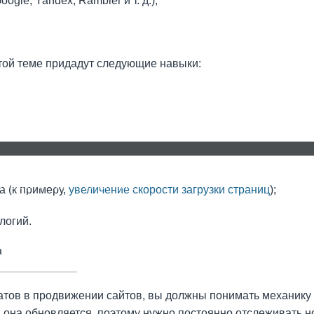
gle, Yandex, Rambler и т. д.);
той теме придадут следующие навыки:
НОВОСТИ
КОНТАКТЫ
FAQ
а (к примеру,
увеличение скорости загрузки страниц
);
логий.
а
атов в продвижении сайтов, вы должны понимать механику
м она обновляется, поэтому нужно постоянно отслеживать 