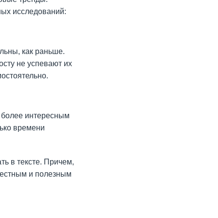
ных исследований:
льны, как раньше.
сту не успевают их
мостоятельно.
е более интересным
лько времени
ь в тексте. Причем,
честным и полезным