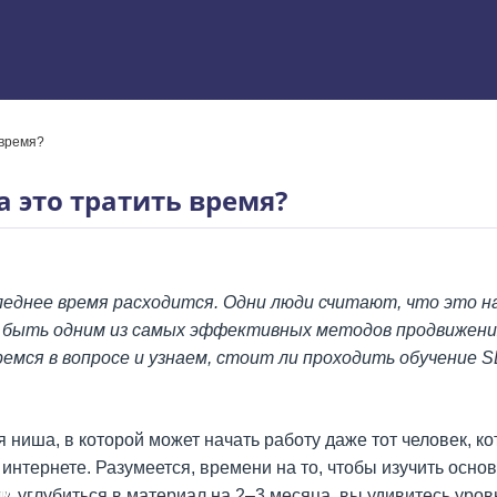
 время?
 Excel
а это тратить время?
еднее время расходится. Одни люди считают, что это н
т быть одним из самых эффективных методов продвижени
мся в вопросе и узнаем, стоит ли проходить обучение SE
ниша, в которой может начать работу даже тот человек, 
интернете. Разумеется, времени на то, чтобы изучить осно
ям
ли углубиться в материал на 2–3 месяца, вы удивитесь уро