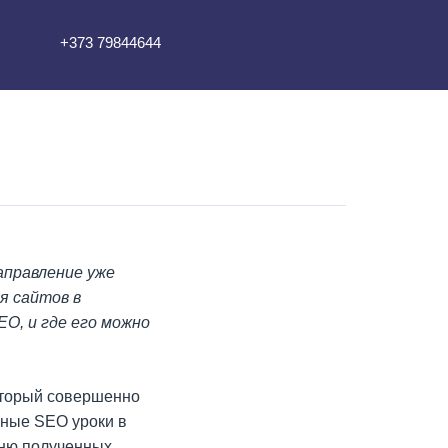
+373 79844644
аправление уже
я сайтов в
O, и где его можно
который совершенно
вные SEO уроки в
вню полученных