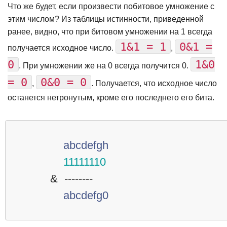
Что же будет, если произвести побитовое умножение с
этим числом? Из таблицы истинности, приведенной
ранее, видно, что при битовом умножении на 1 всегда
1&1 = 1
0&1 =
получается исходное число.
,
0
1&0
. При умножении же на 0 всегда получится 0.
= 0
0&0 = 0
,
. Получается, что исходное число
останется нетронутым, кроме его последнего его бита.
abcdefgh
11111110
&
--------
abcdefg0