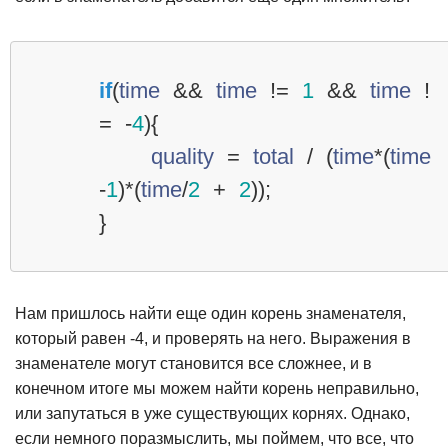
if
(
time
&&
time
!=
1
&&
time
!
=
-
4
){
quality
=
total
/
(
time
*
(
time
-
1
)
*
(
time
/
2
+
2
));
}
Нам пришлось найти еще один корень знаменателя,
который равен -4, и проверять на него. Выражения в
знаменателе могут становится все сложнее, и в
конечном итоге мы можем найти корень неправильно,
или запутаться в уже существующих корнях. Однако,
если немного поразмыслить, мы поймем, что все, что