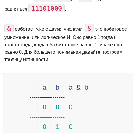
11101000
равняться
.
&
&
работает уже с двумя числами.
это побитовое
умножение, или логическое И. Оно равно 1 тогда и
только тогда, когда оба бита тоже равны 1, иначе оно
равно 0. Для большего понимания давайте построим
таблицу истинности.
|
a
|
b
|
a
&
b
-----------------
|
0
|
0
|
0
-----------------
|
0
|
1
|
0