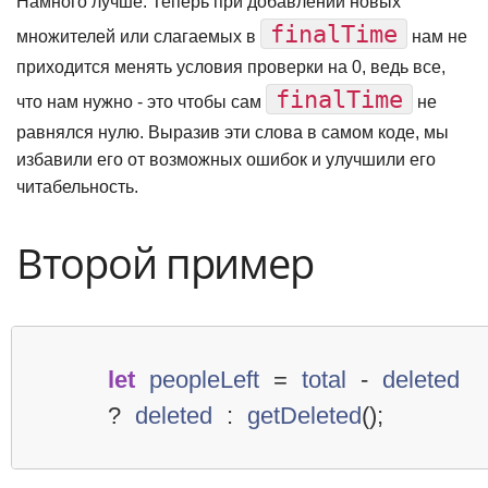
Намного лучше. Теперь при добавлении новых
finalTime
множителей или слагаемых в
нам не
приходится менять условия проверки на 0, ведь все,
finalTime
что нам нужно - это чтобы сам
не
равнялся нулю. Выразив эти слова в самом коде, мы
избавили его от возможных ошибок и улучшили его
читабельность.
Второй пример
let
peopleLeft
=
total
-
deleted
?
deleted
:
getDeleted
();