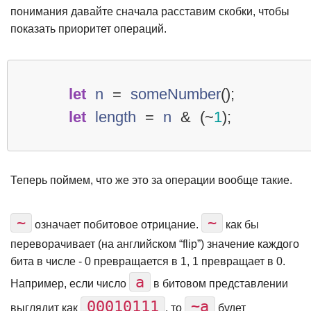
понимания давайте сначала расставим скобки, чтобы
показать приоритет операций.
let
n
=
someNumber
();
let
length
=
n
&
(
~
1
);
Теперь поймем, что же это за операции вообще такие.
~
~
означает побитовое отрицание.
как бы
переворачивает (на английском “flip”) значение каждого
бита в числе - 0 превращается в 1, 1 превращает в 0.
a
Например, если число
в битовом представлении
00010111
~a
выглядит как
, то
будет