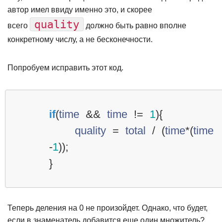
автор имел ввиду именно это, и скорее
quality
всего
должно быть равно вполне
конкретному числу, а не бесконечности.
Попробуем исправить этот код.
if
(
time
&&
time
!=
1
){
quality
=
total
/
(
time
*
(
time
-
1
));
}
Теперь деления на 0 не произойдет. Однако, что будет,
если в знаменатель добавится еще один множитель?