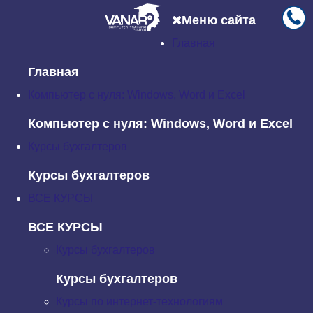
Меню сайта
Главная
Главная
Новости
JavaScript: Испарвляем плохой код №4
Главная
JavaScript: Испарвляем плохой
Компьютер с нуля: Windows, Word и Excel
код №4
Компьютер с нуля: Windows, Word и Excel
Суббота, 08 Октябрь 2016 13:48
Курсы бухгалтеров
Курсы бухгалтеров
Что может быть хуже непонятных имен и
комментариев? Непонятные операции и действия!
ВСЕ КУРСЫ
ВСЕ КУРСЫ
В этой статье примеров всего три, однако, на мой
взгляд, они довольно сложные. Подумайте над каждым
Курсы бухгалтеров
из них, поймите, что делает код и что хотел им выразить
Курсы бухгалтеров
автор. Есть ли ошибки в логике работы программы?
Курсы по интернет-технологиям
Если да, то укажите, какие, и опишите способ их