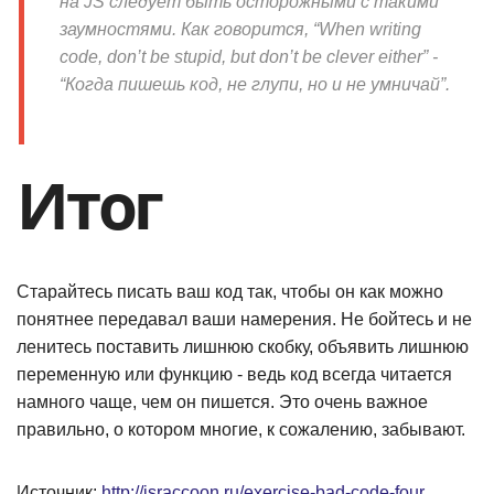
на JS следует быть осторожными с такими
заумностями. Как говорится, “When writing
code, don’t be stupid, but don’t be clever either” -
“Когда пишешь код, не глупи, но и не умничай”.
Итог
Старайтесь писать ваш код так, чтобы он как можно
понятнее передавал ваши намерения. Не бойтесь и не
ленитесь поставить лишнюю скобку, объявить лишнюю
переменную или функцию - ведь код всегда читается
намного чаще, чем он пишется. Это очень важное
правильно, о котором многие, к сожалению, забывают.
Источник:
http://jsraccoon.ru/exercise-bad-code-four