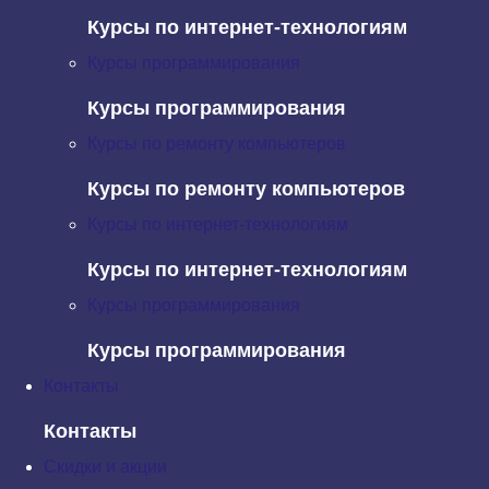
исправления.
Курсы по интернет-технологиям
Курсы программирования
Курсы программирования
if
(
time
){
Курсы по ремонту компьютеров
quality
=
total
/
(
time
*
(
time
-
1
));
Курсы по ремонту компьютеров
}
Курсы по интернет-технологиям
Курсы по интернет-технологиям
Курсы программирования
let
peopleLeft
=
total
-
deleted
Курсы программирования
?
deleted
:
getDeleted
();
Контакты
Контакты
Скидки и акции