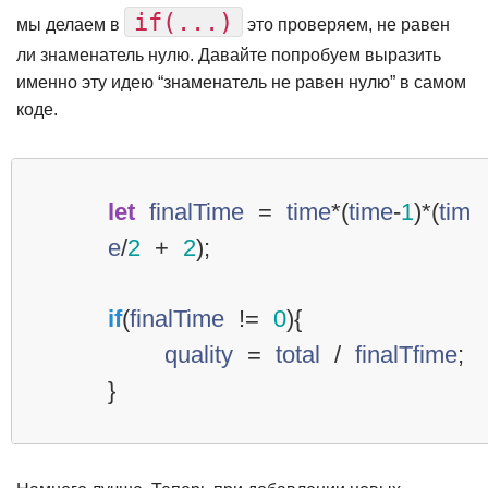
if(...)
мы делаем в
это проверяем, не равен
ли знаменатель нулю. Давайте попробуем выразить
именно эту идею “знаменатель не равен нулю” в самом
коде.
let
finalTime
=
time
*
(
time
-
1
)
*
(
tim
e
/
2
+
2
);
if
(
finalTime
!=
0
){
quality
=
total
/
finalTfime
;
}