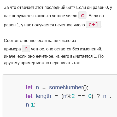
За что отвечает этот последний бит? Если он равен 0, у
c
нас получается какое-то четное число
. Если он
c+1
равен 1, у нас получается нечетное число
.
Соответственно, если наше число из
n
примера
четное, оно остается без изменений,
иначе, если оно нечетное, из него вычитается 1. По
другому пример можно переписать так.
let
n
=
someNumber
();
let
length
=
(
n
%
2
==
0
)
?
n
:
n
-
1
;