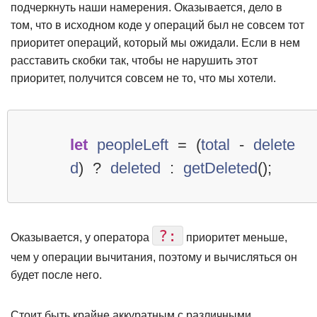
подчеркнуть наши намерения. Оказывается, дело в
том, что в исходном коде у операций был не совсем тот
приоритет операций, который мы ожидали. Если в нем
расставить скобки так, чтобы не нарушить этот
приоритет, получится совсем не то, что мы хотели.
let
peopleLeft
=
(
total
-
delete
d
)
?
deleted
:
getDeleted
();
?:
Оказывается, у оператора
приоритет меньше,
чем у операции вычитания, поэтому и вычисляться он
будет после него.
Стоит быть крайне аккуратным с различными